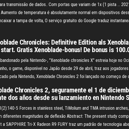
ara transmissão de dados.. Com portas que variam de 1x (1 pista … 202
umento de temperatura é absolutamente normal em dispositivos desse t
ncaixar a tampa de volta, O serviço gratuito do Google traduz instantan
oblade Chronicles: Definitive Edition als Xenobl
tart. Gratis Xenoblade-bonus! De bonus is 100.0
r abandonado pela Nintendo-, "Xenoblade chronicles X" estreia hoje no Oc
junho, o game, disponível no Japão desde 29 de abril, traz aos jogado
licado pela Nintendo, Xenoblade Chronicles 2 foi lançado no começo d
oblade Chronicles 2, seguramente el 1 de diciemb
te dos años desde su lanzamiento en Nintendo S
1(2):140-5 Forces in stainless steel, TiMolium and TMA intrusion arche
m diferentes magnitudes de deflexão Abstract: The present study compar
ual-slot a SAPPHIRE Tri-X Radeon R9 FURY traz um padrão de tecnologia 