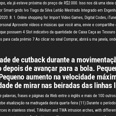
mpo, ela já esteve próxima do preço de R$2.000. Isso nos dá uma ideia 
r Smart-grids Ivo Tiago da Silva Leitão Mestrado Integrado em Engenh
020. 8. 1. Online shopping for Import Video Games, Digital Codes, iTu
Personal Aproveite vídeos e músicas que você ama, envie e compartilhe
 que possuem 4 Slot indicativo da quantidade de Caixa Caça ao Tesouro
s para cada prémio 7 Ao clicar no sinal Comprar, abrirá u ma janela, on
ade de cutback durante a movimentaçã
o depois de avançar para a bola. Pequ
t. Pequeno aumento na velocidade máxi
de de mirar nas beiradas das linhas l
 palavras, frases e páginas da Web entre o inglês e mais de 100 outros 
ebe atualização na madrugada desta quarta-feira (11).Durante o períod
ces in stainless steel, TiMolium and TMA intrusion arches, with differe