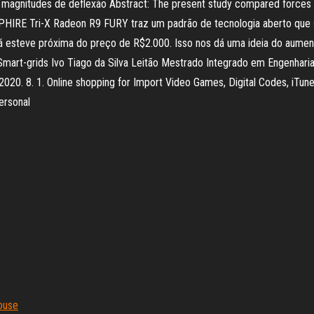
magnitudes de deflexão Abstract: The present study compared forces in
 a SAPPHIRE Tri-X Radeon R9 FURY traz um padrão de tecnologia aberto q
já esteve próxima do preço de R$2.000. Isso nos dá uma ideia do aument
mart-grids Ivo Tiago da Silva Leitão Mestrado Integrado em Engenhari
020. 8. 1. Online shopping for Import Video Games, Digital Codes, iTu
ersonal
house