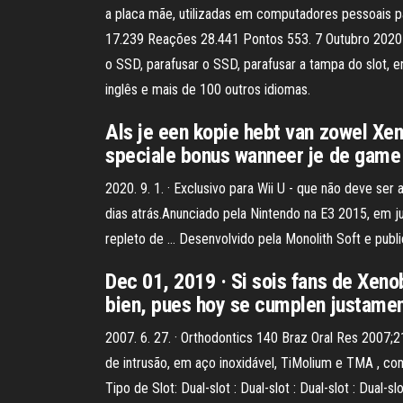
a placa mãe, utilizadas em computadores pessoais p
17.239 Reações 28.441 Pontos 553. 7 Outubro 2020 A
o SSD, parafusar o SSD, parafusar a tampa do slot, e
inglês e mais de 100 outros idiomas.
Als je een kopie hebt van zowel Xen
speciale bonus wanneer je de game s
2020. 9. 1. · Exclusivo para Wii U - que não deve se
dias atrás.Anunciado pela Nintendo na E3 2015, em 
repleto de … Desenvolvido pela Monolith Soft e pub
Dec 01, 2019 · Si sois fans de Xen
bien, pues hoy se cumplen justamen
2007. 6. 27. · Orthodontics 140 Braz Oral Res 2007;2
de intrusão, em aço inoxidável, TiMolium e TMA , co
Tipo de Slot: Dual-slot : Dual-slot : Dual-slot : D