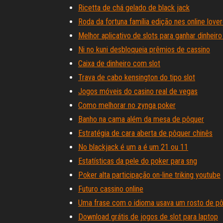
Ricetta de chá gelado de black jack
Roda da fortuna família edição nes online lov
Melhor aplicativo de slots para ganhar dinheiro
Ni no kuni desbloqueia prêmios de cassino
Caixa de dinheiro com slot
Trava de cabo kensington do tipo slot
Jogos móveis do casino real de vegas
Como melhorar no zynga poker
Banho na cama além da mesa de pôquer
Estratégia de cara aberta de pôquer chinês
No blackjack é um a é um 21 ou 11
Estatísticas da pele do poker para sng
Poker alta participação on-line triking youtube
Futuro cassino online
Uma frase com o idioma usava um rosto de p
Download grátis de jogos de slot para laptop