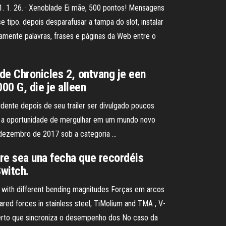
1. 1. 26. · Xenoblade Ei mãe, 500 pontos! Mensagens
ipo. depois desparafusar a tampa do slot, instalar
eamente palavras, frases e páginas da Web entre o
ade Chronicles 2, ontvang je een
00 G, die je alleen
idente depois de seu trailer ser divulgado poucos
res a oportunidade de mergulhar em um mundo novo
e dezembro de 2017 sob a categoria …
re sea una fecha que recordéis
witch.
s, with different bending magnitudes Forças em arcos
ed forces in stainless steel, TiMolium and TMA , V-
aberto que sincroniza o desempenho dos No caso da