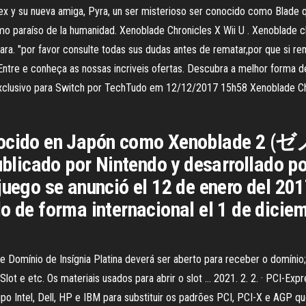
Rex y su nueva amiga, Pyra, un ser misterioso ser conocido como Blade
imo paraíso de la humanidad. Xenoblade Chronicles X Wii U . Xenoblade ch
 para. "por favor consulte todas sus dudas antes de rematar,por que si r
tre e conheça as nossas incriveis ofertas. Descubra a melhor forma d
xclusivo para Switch por TechTudo em 12/12/2017 15h58 Xenoblade C
conocido en Japón como Xenoblade 
publicado por Nintendo y desarrollado po
juego se anunció el 12 de enero del 20
o de forma internacional el 1 de diciem
 de Domínio de Insígnia Platina deverá ser aberto para receber o domínio
ro Slot e etc. Os materiais usados para abrir o slot … 2021. 2. 2. · PC
o Intel, Dell, HP e IBM para substituir os padrões PCI, PCI-X e AGP 