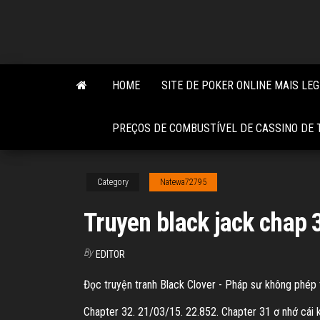
Skip
to
the
content
HOME
SITE DE POKER ONLINE MAIS LEG
PREÇOS DE COMBUSTÍVEL DE CASSINO DE
Category
Natewa72795
Truyen black jack chap 
By
EDITOR
Đọc truyện tranh Black Clover - Pháp sư không phép 
Chapter 32. 21/03/15. 22.852. Chapter 31 ơ nhớ cái 