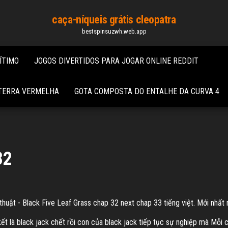
caça-níqueis grátis cleopatra
bestspinsuzwh.web.app
ÍTIMO
JOGOS DIVERTIDOS PARA JOGAR ONLINE REDDIT
 TERRA VERMELHA
GOTA COMPOSTA DO ENTALHE DA CURVA 4
32
thuật - Black Five Leaf Grass chap 32 next chap 33 tiếng việt. Mới nhấ
kết là black jack chết rồi con của black jack tiếp tục sự nghiệp mà Mỗ