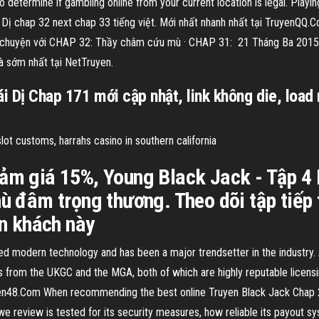
to determine if gambling online from your current location is legal. Play
Dị chap 32 next chap 33 tiếng việt. Mới nhất nhanh nhất tại TruyenQQ.
rò chuyện với CHAP 32: Thầy châm cứu mù · CHAP 31: 21 Tháng Ba 201
à sớm nhất tại NetTruyen.
i Dị Chap 171 mới cập nhật, link không die, load 
lot customs, harrahs casino in southern california
iảm giá 15%, Young Black Jack - Tập 4
hù đâm trọng thương. Theo dõi tập tiếp 
ăn khách này
ced modern technology and has been a major trendsetter in the industr
ses from the UKGC and the MGA, both of which are highly reputable licen
yen48.Com When recommending the best online Truyen Black Jack Chap 2 c
we review is tested for its security measures, how reliable its payout s