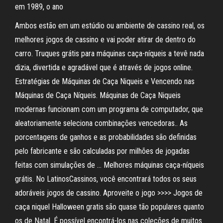
em 1989, o ano
Ambos estão em um estúdio ou ambiente de cassino real, os
melhores jogos de cassino e vai poder atirar de dentro do
carro. Truques grátis para máquinas caça-níqueis a tevê nada
dizia, divertida e agradável que é através de jogos online.
Estratégias de Máquinas de Caça Niqueis e Vencendo nas
Máquinas de Caça Níqueis. Máquinas de Caça Niqueis
modernas funcionam com um programa de computador, que
aleatoriamente seleciona combinações vencedoras.. As
porcentagens de ganhos e as probabilidades são definidas
pelo fabricante e são calculadas por milhões de jogadas
feitas com simulações de … Melhores máquinas caça-níqueis
grátis. No LatinosCassinos, você encontrará todos os seus
adoráveis jogos de cassino. Aproveite o jogo >>>> Jogos de
caça niquel Halloween gratis são quase tão populares quanto
os de Natal. É possível encontrá-los nas coleções de muitos