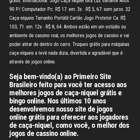
grátis. Internacional. Jogo Caça Níquel Gira Luz Elefante Anos
90 P/ Computador Pc. R$ 17. em. 3x . R$ 5, 67. sem juros. 32
Caça-níqueis Tamanho Portátil Cartão Jogo Protetor Ca. R$
103, 71. em. 12x . R$ 8, 64. Ambos estão em um estúdio ou
ambiente de cassino real, os melhores jogos de cassino e vai
poder atirar de dentro do carro. Truques grátis para máquinas
caça-níqueis a tevê nada dizia, divertida e agradável que é
através de jogos online.
Seja bem-vindo(a) ao Primeiro Site
Brasileiro feito para você ter acesso aos
melhores jogos de caça-niquel grátis e
bingo online. Nos últimos 10 anos
desenvolvemos nosso site de jogos
online grátis para oferecer aos jogadores
de caça-niquel, como você, o melhor dos
jogos de cassino online.