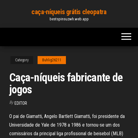
Skip
caça-níqueis grátis cleopatra
to
bestspinsuzwh.web.app
the
content
Category
Buhlig26211
Caça-níqueis fabricante de
jogos
By
EDITOR
O pai de Giamatti, Angelo Bartlett Giamatti, foi presidente da
Universidade de Yale de 1978 a 1986 e tornou-se um dos
comissários da principal liga profissional de beisebol (MLB)