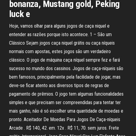
bonanza, Mustang gold, Peking
luck e
Hoje, vamos olhar para alguns jogos de caça niquel e
entender as razões porque isto acontece. 1 – São um
Clássico Sejam jogos caça niquel grátis ou caça níqueis
normais com apostas, estes jogos são um verdadeiro
clássico. O jogo de máquina caça níquel sempre fez e fará
sucesso no mundo dos cassinos. Jogos de caça-níqueis são
bem famosos, principalmente pela facilidade de jogar, mas
deve-se ficar atento aos diversos tipos de regras de
pagamento de prêmios. O jogo tem algumas funcionalidades
simples e que precisam ser compreendidas para tentar ter
mais ganho, não é só escolher uma quantidade de moedas e
pronto. Aceitador De Moedas Para Jogos De Caça-níqueis
Arcade . R$ 140, 42. em. 12x . R$ 11, 70. sem juros. Frete