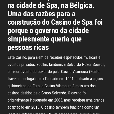
na cidade de Spa, na Bélgica.
Uma das razões para a
construção do Casino de Spa foi
porque o governo da cidade
simplesmente queria que
pessoas ricas
Este Casino, para além de receber espetáculos musicais e
eventos privados, acolhe, também, a Solverde Poker Season,
o maior evento de poker do país. Casino Vilamoura (Fonte:
travel-in-portugal.com) Fundado em 1991 e situado a alguns
quilómetros de Faro, o Casino Vilamoura é mais um dos
casinos detidos pelo Grupo Solverde. O casino foi
originalmente inaugurado em 2003, mas recebeu uma grande
adaptação em 2013. O casino também funciona como um