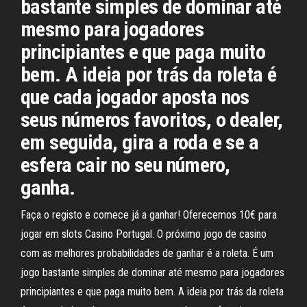
bastante simples de dominar até
mesmo para jogadores
principiantes e que paga muito
bem. A ideia por trás da roleta é
que cada jogador aposta nos
seus números favoritos, o dealer,
em seguida, gira a roda e se a
esfera cair no seu número,
ganha.
Faça o registo e comece já a ganhar! Oferecemos 10€ para
jogar em slots Casino Portugal. O próximo jogo de casino
com as melhores probabilidades de ganhar é a roleta. É um
jogo bastante simples de dominar até mesmo para jogadores
principiantes e que paga muito bem. A ideia por trás da roleta