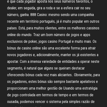
é que cada jogador aposta nos seus números favoritos, o
dealer, em seguida, gira a roda e se a esfera cair no seu
número, ganha. 888 Casino: mesmo sendo uma companhia
recente em território português, já é muito popular em outros
países. Está, para muitos clientes, entre os melhores cassinos
online do mundo. Traz um bom número de jogos e apps
exclusivos de poker, jogos casino Portugal e muito mais. Os
bónus de casino online são uma excelente forma para atrair
novos jogadores e, adicionalmente, manter os já existentes a
apostar. Com a imensa variedade de entidades a operar neste
segmento, é natural que alguns se queiram destacar
oferecendo bónus cada vez mais aliciantes.. Obviamente, para
os jogadores, estes bónus são sempre bastante apelativos e
proporcionam uma melhor gestão de Usando uma estratégia
de jogo controlada em termos de tempo e em termos de
ousadia, podemos vencer o sistema pela simples razão de